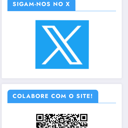
SIGAM-NOS NO X
COLABORE COM O SITE!