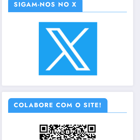
SIGAM-NOS NO X
COLABORE COM O SITE!