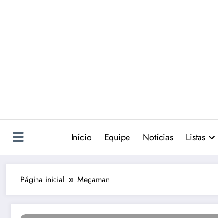
Pular
para
o
conteúdo
Início
Equipe
Notícias
Listas
Página inicial
Megaman