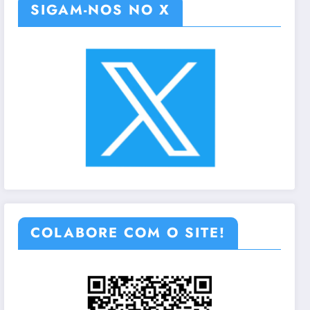
SIGAM-NOS NO X
COLABORE COM O SITE!