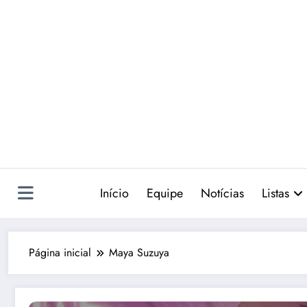
Pular
para
o
conteúdo
Início
Equipe
Notícias
Listas
Página inicial
Maya Suzuya