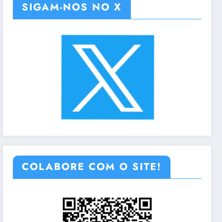
SIGAM-NOS NO X
COLABORE COM O SITE!