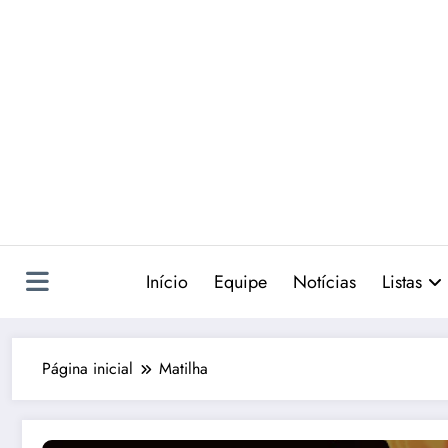
Pular
para
o
conteúdo
Início
Equipe
Notícias
Listas
Página inicial
Matilha