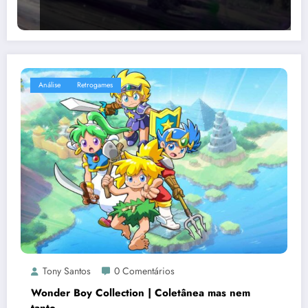
Análise
Retrogames
Tony Santos
0 Comentários
Wonder Boy Collection | Coletânea mas nem
tanto