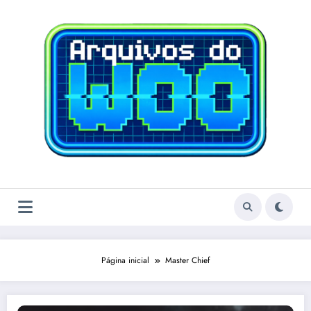
Pular
para
o
conteúdo
Página inicial
Master Chief