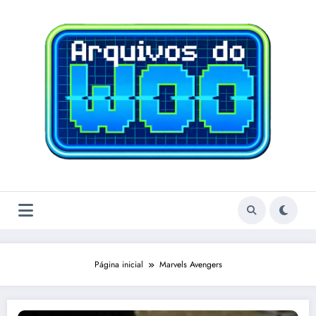
Pular
para
o
conteúdo
Página inicial
Marvels Avengers