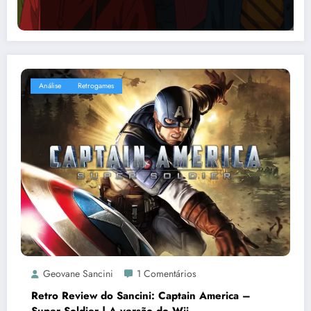
Análise
Retrogames
Geovane Sancini
1 Comentários
Retro Review do Sancini: Captain America –
Super Soldier | A versão do Wii