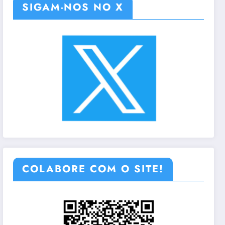
SIGAM-NOS NO X
COLABORE COM O SITE!