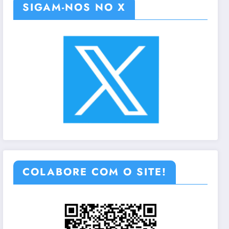
SIGAM-NOS NO X
COLABORE COM O SITE!