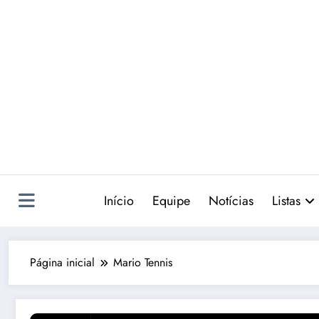
Pular
para
o
conteúdo
Início
Equipe
Notícias
Listas
Página inicial
Mario Tennis