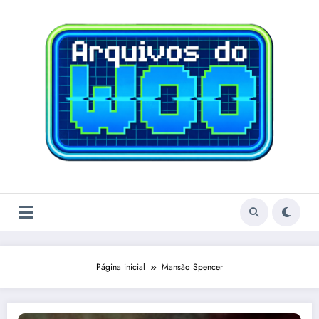
Pular
para
o
conteúdo
Página inicial
Mansão Spencer