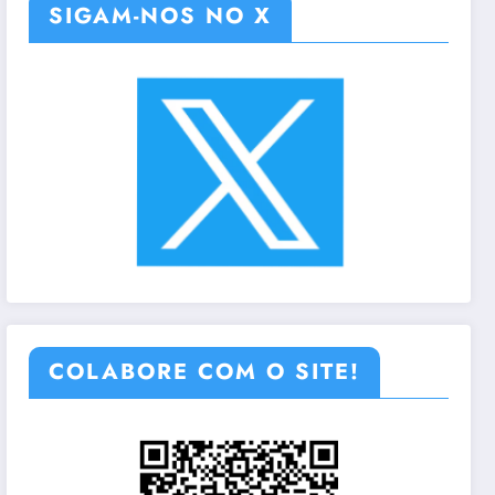
SIGAM-NOS NO X
COLABORE COM O SITE!