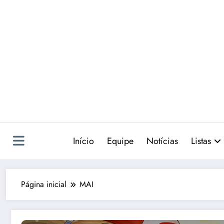
Pular
para
o
conteúdo
Início
Equipe
Notícias
Listas
Página inicial
MAI