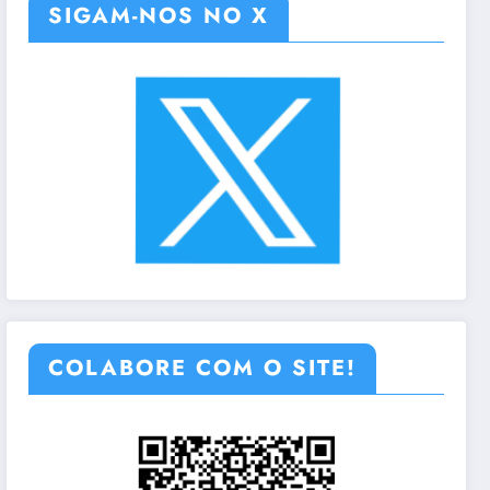
SIGAM-NOS NO X
COLABORE COM O SITE!