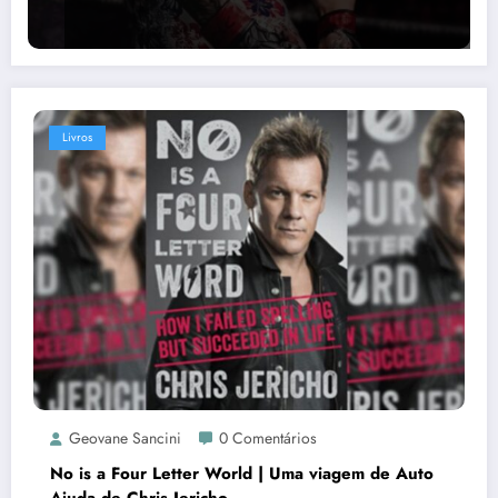
Livros
Geovane Sancini
0 Comentários
No is a Four Letter World | Uma viagem de Auto
Ajuda de Chris Jericho