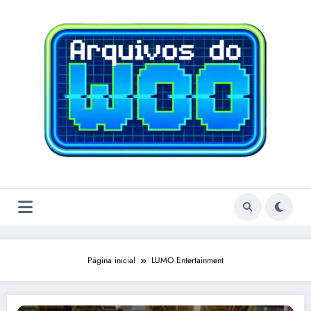
Pular
para
o
conteúdo
Página inicial
LUMO Entertainment