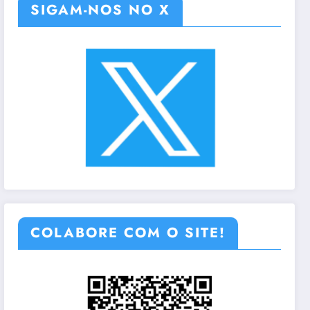
SIGAM-NOS NO X
COLABORE COM O SITE!