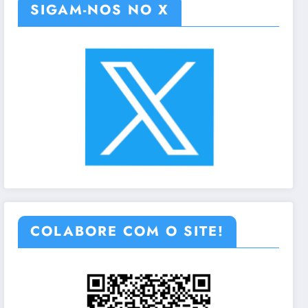
SIGAM-NOS NO X
COLABORE COM O SITE!