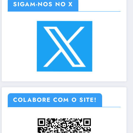
SIGAM-NOS NO X
COLABORE COM O SITE!