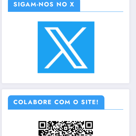
SIGAM-NOS NO X
COLABORE COM O SITE!