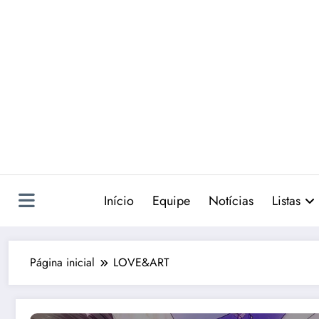
Pular
para
o
conteúdo
Início
Equipe
Notícias
Listas
Página inicial
LOVE&ART