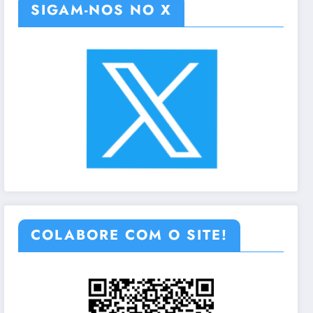
SIGAM-NOS NO X
COLABORE COM O SITE!