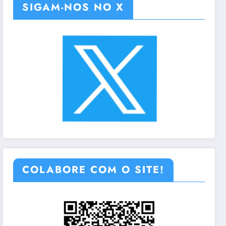
SIGAM-NOS NO X
COLABORE COM O SITE!