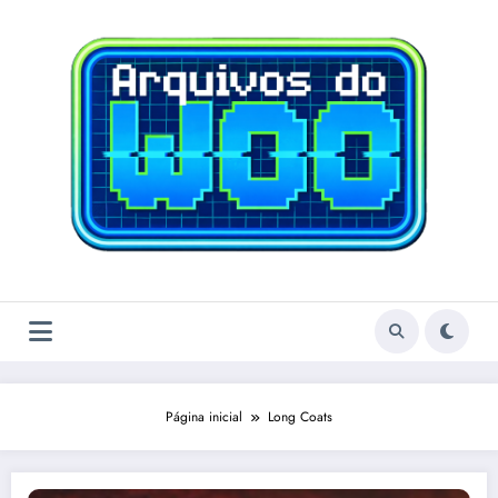
Pular
para
o
conteúdo
Página inicial
Long Coats