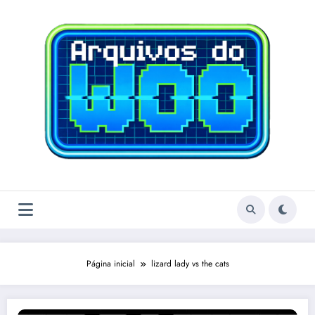
Pular
para
o
conteúdo
Página inicial
lizard lady vs the cats