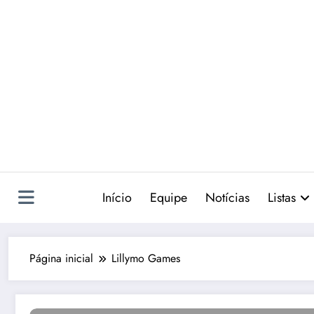
Pular
para
o
conteúdo
Início
Equipe
Notícias
Listas
Página inicial
Lillymo Games