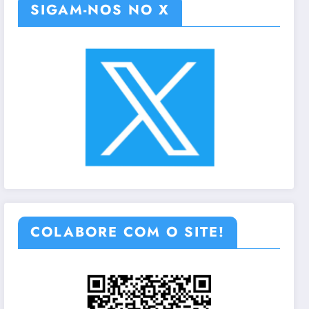
SIGAM-NOS NO X
COLABORE COM O SITE!