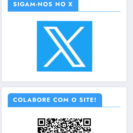
SIGAM-NOS NO X
COLABORE COM O SITE!