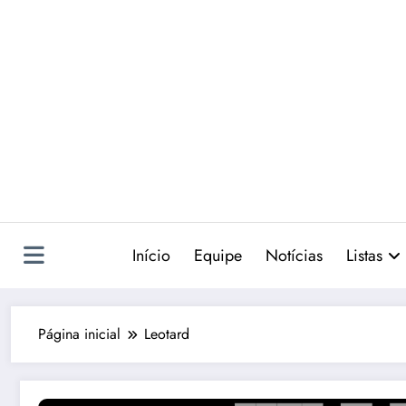
Pular
para
o
conteúdo
Início
Equipe
Notícias
Listas
Página inicial
Leotard