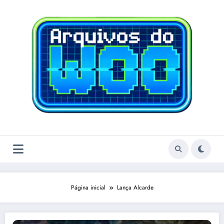
Pular
para
o
conteúdo
Página inicial
Lança Alcarde