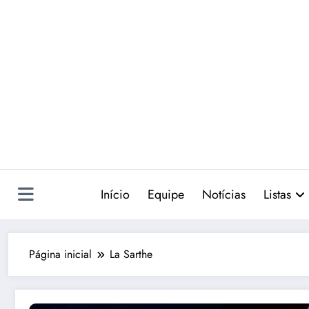
Pular
para
o
conteúdo
Início
Equipe
Notícias
Listas
Página inicial
La Sarthe