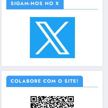
SIGAM-NOS NO X
COLABORE COM O SITE!