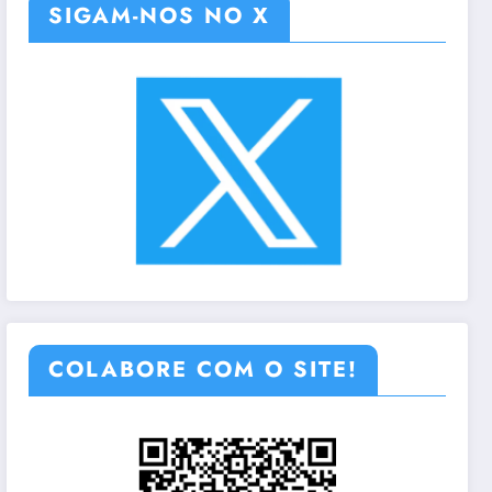
SIGAM-NOS NO X
COLABORE COM O SITE!