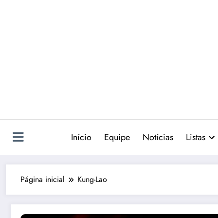
Pular
para
o
conteúdo
Início
Equipe
Notícias
Listas
Página inicial
Kung-Lao