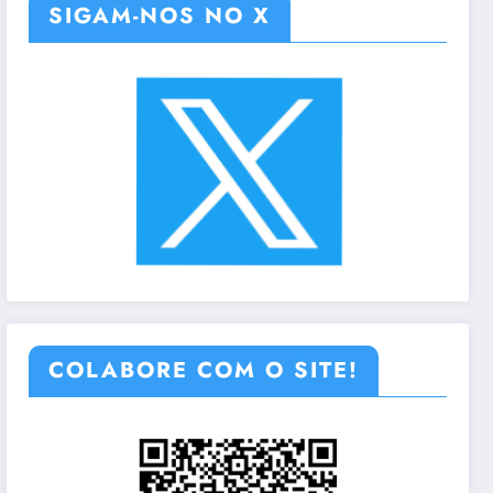
SIGAM-NOS NO X
COLABORE COM O SITE!