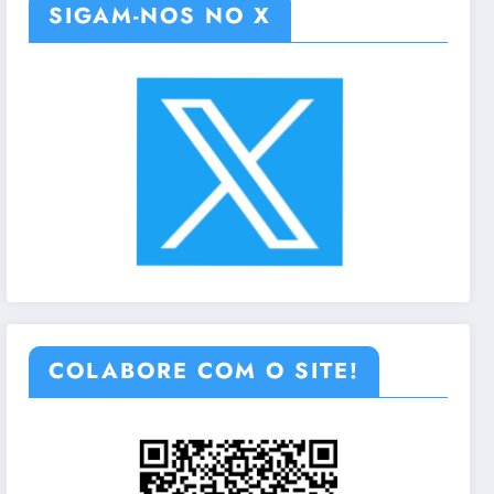
SIGAM-NOS NO X
COLABORE COM O SITE!