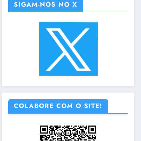
SIGAM-NOS NO X
COLABORE COM O SITE!