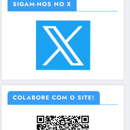
SIGAM-NOS NO X
COLABORE COM O SITE!