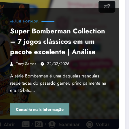
ANÁLISE
NOSTALGIA
Super Bomberman Collection
– 7 jogos clássicos em um
pacote excelente | Análise
Tony Santos
22/02/2026
A série Bomberman é uma daquelas franquias
respeitadas do passado gamer, principalmente na
era 16-bits,…
Consulte mais informação