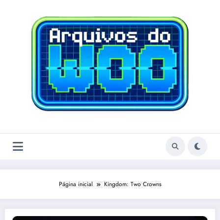
Pular
para
o
conteúdo
Página inicial
Kingdom: Two Crowns