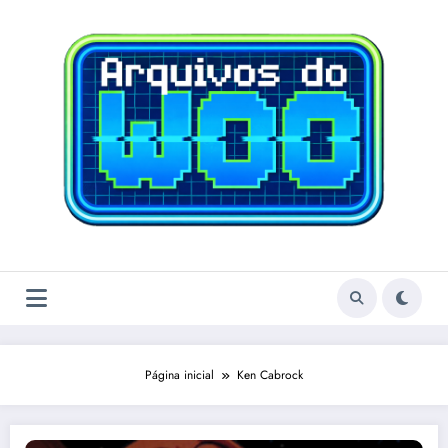
Pular
para
o
conteúdo
Página inicial
Ken Cabrock