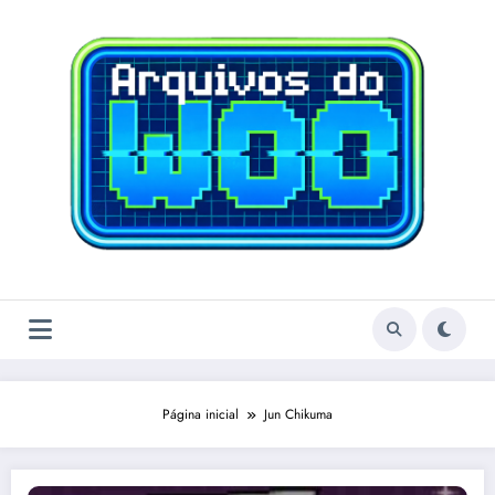
Pular
para
o
conteúdo
Página inicial
Jun Chikuma