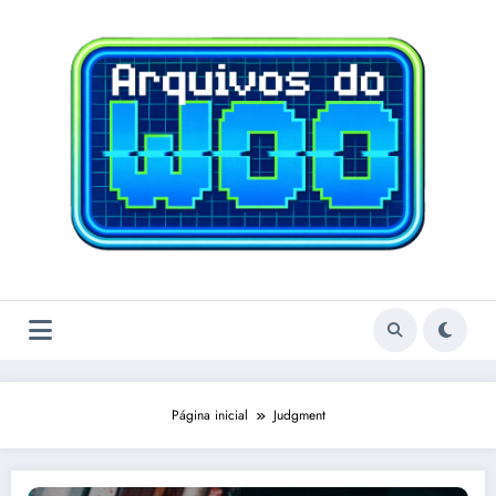
Pular
para
o
conteúdo
Página inicial
Judgment