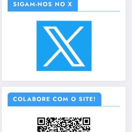
SIGAM-NOS NO X
COLABORE COM O SITE!