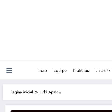
Pular
para
o
conteúdo
Início
Equipe
Notícias
Listas
Página inicial
Judd Apatow