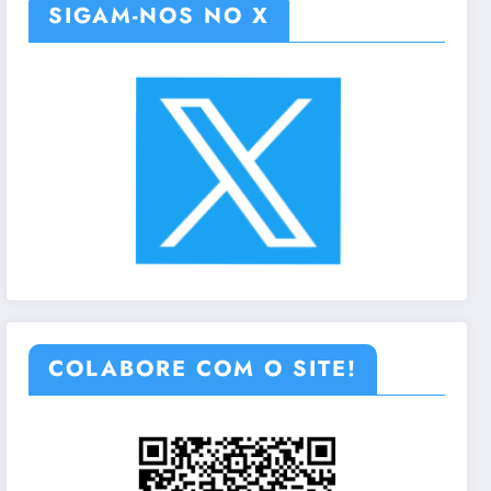
SIGAM-NOS NO X
COLABORE COM O SITE!