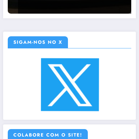
SIGAM-NOS NO X
COLABORE COM O SITE!