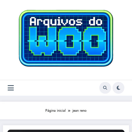
Pular
para
o
conteúdo
Página inicial
jean reno