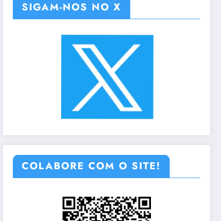
SIGAM-NOS NO X
COLABORE COM O SITE!