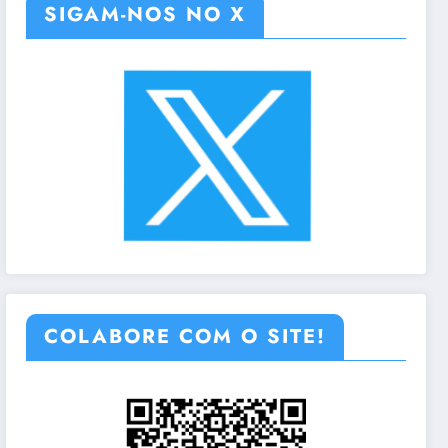
SIGAM-NOS NO X
COLABORE COM O SITE!