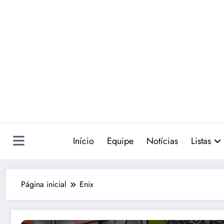
Pular
para
o
conteúdo
Início
Equipe
Notícias
Listas
Página inicial
Enix