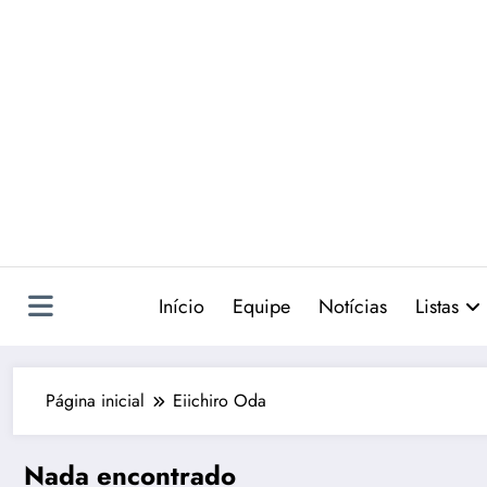
Pular
para
o
conteúdo
Início
Equipe
Notícias
Listas
Página inicial
Eiichiro Oda
Nada encontrado