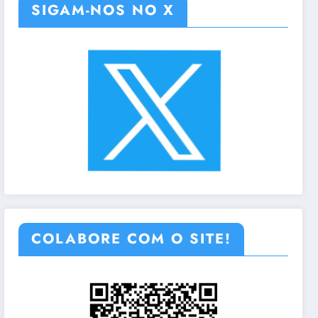
SIGAM-NOS NO X
COLABORE COM O SITE!