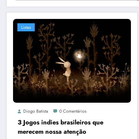
Listas
Diogo Batista
0 Comentários
3 Jogos indies brasileiros que
merecem nossa atenção