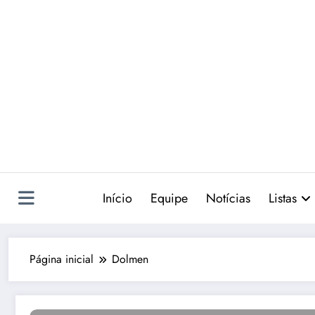
Pular
para
o
conteúdo
Início
Equipe
Notícias
Listas
Página inicial
Dolmen