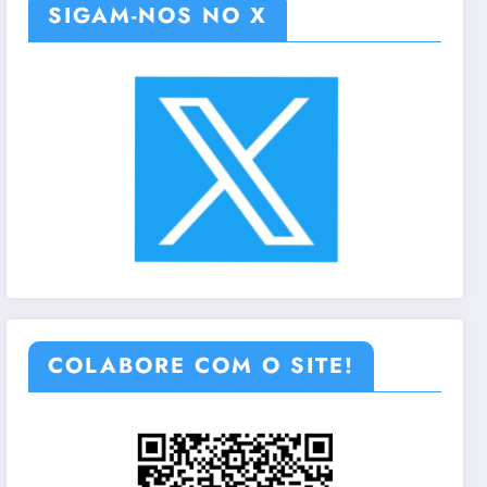
SIGAM-NOS NO X
COLABORE COM O SITE!