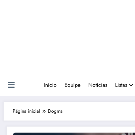
Pular
para
o
conteúdo
Início
Equipe
Notícias
Listas
Página inicial
Dogma