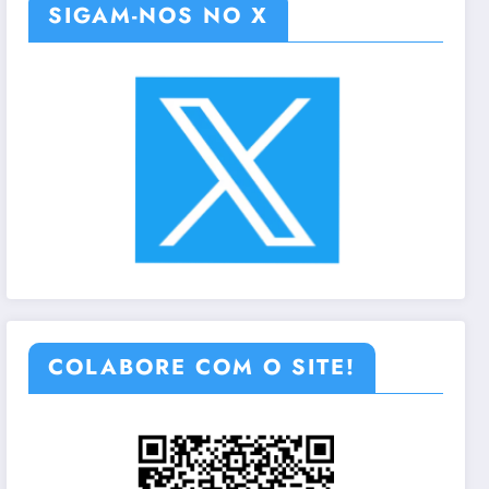
SIGAM-NOS NO X
COLABORE COM O SITE!