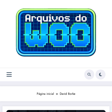
Pular
para
o
conteúdo
Página inicial
David Borke