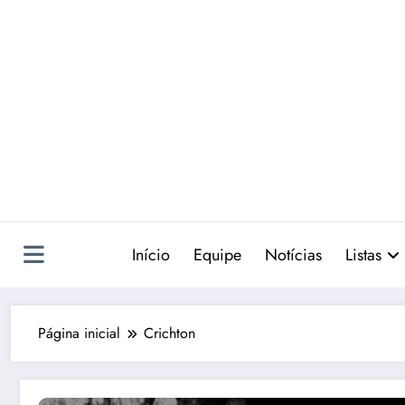
Pular
para
o
conteúdo
Início
Equipe
Notícias
Listas
Página inicial
Crichton