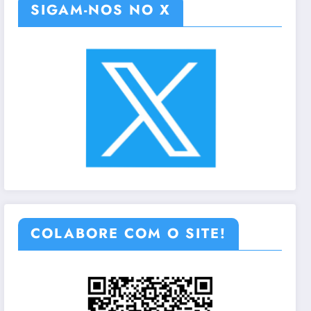
SIGAM-NOS NO X
COLABORE COM O SITE!