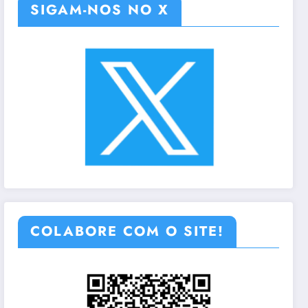
SIGAM-NOS NO X
COLABORE COM O SITE!