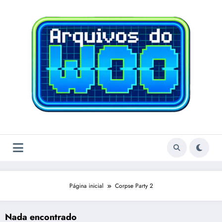
Pular
para
o
conteúdo
Página inicial
Corpse Party 2
Nada encontrado