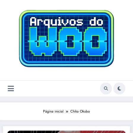
Pular
para
o
conteúdo
Página inicial
Chika Okubo